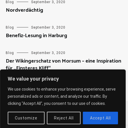
Blog
September 3, 2020
Nordverdächtig
Blog
September 3, 2020
Benefiz-Lesung in Harburg
Blog
September 3, 2020
Der Wikingerschatz von Morsum – eine Inspiration
für „Finsteres Kliff“
We value your privacy
We use cookies to enhance your browsing experience, serve
personalized ads or content, and analyze our traffic. By
clicking "Accept All", you consent to our use of cookies.
Copyright © 2026
Sabine Weiß
. All rights reserved. Theme:
Cenote
by ThemeGrill. Powered by
WordPress
.
Customize
Reject All
Accept All