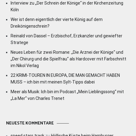
Interview zu „Der Schrein der Könige“ in der Kirchenzeitung
Köln
Wer ist denn eigentlich der vierte König auf dem
Dreikönigenschrein?
Reinald von Dassel – Erzbischof, Erzkanzler und gewiefter
Stratege
Neues Leben für zwei Romane: „Die Arznei der Könige“ und
„Der Chirurg und die Spielfrau“ als Hardcover mit Farbschnitt
im Nikol Verlag
22 KRIMI-TOUREN IN EUROPA, DIE MAN GEMACHT HABEN
MUSS – ich bin mit meinen Sylt-Tipps dabei
Meer als Musik: Ich bin im Podcast „Mein Lieblingssong“ mit
„La Mer“ von Charles Trenet
NEUESTE KOMMENTARE
speed stars track
zu
Höllische Küste beim Hamburger