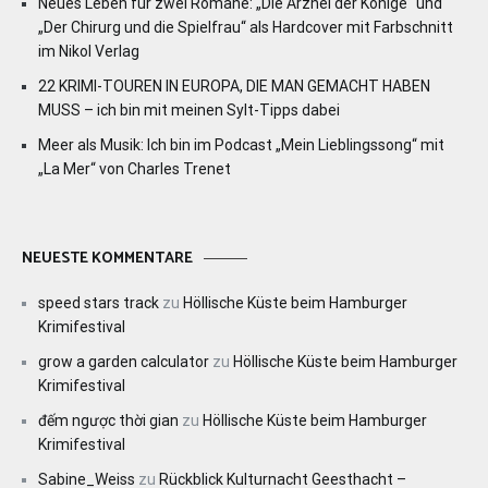
Neues Leben für zwei Romane: „Die Arznei der Könige“ und
„Der Chirurg und die Spielfrau“ als Hardcover mit Farbschnitt
im Nikol Verlag
22 KRIMI-TOUREN IN EUROPA, DIE MAN GEMACHT HABEN
MUSS – ich bin mit meinen Sylt-Tipps dabei
Meer als Musik: Ich bin im Podcast „Mein Lieblingssong“ mit
„La Mer“ von Charles Trenet
NEUESTE KOMMENTARE
speed stars track
zu
Höllische Küste beim Hamburger
Krimifestival
grow a garden calculator
zu
Höllische Küste beim Hamburger
Krimifestival
đếm ngược thời gian
zu
Höllische Küste beim Hamburger
Krimifestival
Sabine_Weiss
zu
Rückblick Kulturnacht Geesthacht –