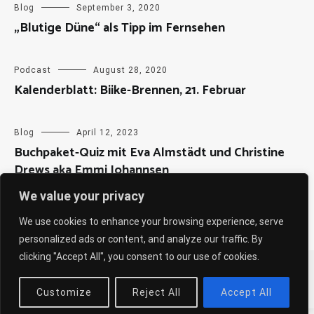
Blog
September 3, 2020
„Blutige Düne“ als Tipp im Fernsehen
Podcast
August 28, 2020
Kalenderblatt: Biike-Brennen, 21. Februar
Blog
April 12, 2023
Buchpaket-Quiz mit Eva Almstädt und Christine
Drews aka Emmi Johannsen
We value your privacy
We use cookies to enhance your browsing experience, serve
personalized ads or content, and analyze our traffic. By
clicking "Accept All", you consent to our use of cookies.
Copyright © 2026
Sabine Weiß
. All rights reserved. Theme:
Cenote
by ThemeGrill. Powered by
WordPress
.
Customize
Reject All
Accept All