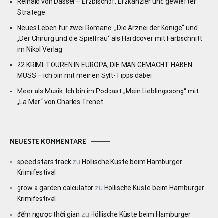
Reinald von Dassel – Erzbischof, Erzkanzler und gewiefter
Stratege
Neues Leben für zwei Romane: „Die Arznei der Könige“ und
„Der Chirurg und die Spielfrau“ als Hardcover mit Farbschnitt
im Nikol Verlag
22 KRIMI-TOUREN IN EUROPA, DIE MAN GEMACHT HABEN
MUSS – ich bin mit meinen Sylt-Tipps dabei
Meer als Musik: Ich bin im Podcast „Mein Lieblingssong“ mit
„La Mer“ von Charles Trenet
NEUESTE KOMMENTARE
speed stars track
zu
Höllische Küste beim Hamburger
Krimifestival
grow a garden calculator
zu
Höllische Küste beim Hamburger
Krimifestival
đếm ngược thời gian
zu
Höllische Küste beim Hamburger