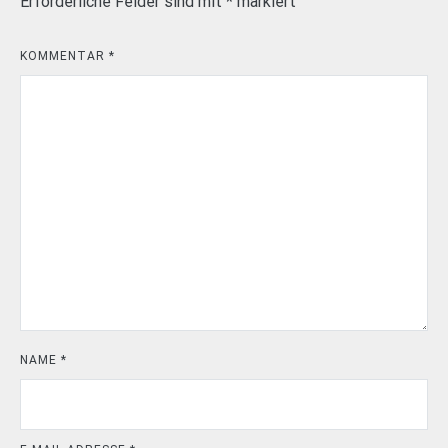
Erforderliche Felder sind mit
*
markiert
KOMMENTAR
*
NAME
*