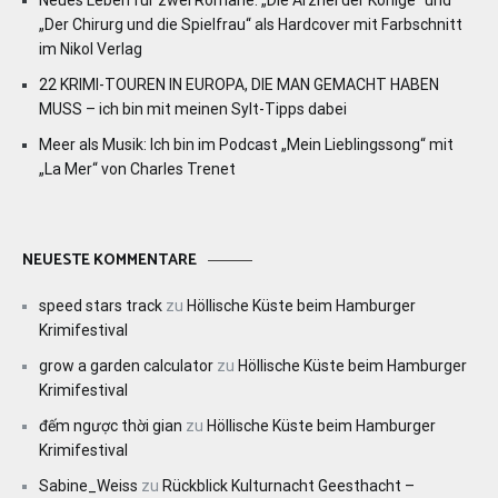
Neues Leben für zwei Romane: „Die Arznei der Könige“ und
„Der Chirurg und die Spielfrau“ als Hardcover mit Farbschnitt
im Nikol Verlag
22 KRIMI-TOUREN IN EUROPA, DIE MAN GEMACHT HABEN
MUSS – ich bin mit meinen Sylt-Tipps dabei
Meer als Musik: Ich bin im Podcast „Mein Lieblingssong“ mit
„La Mer“ von Charles Trenet
NEUESTE KOMMENTARE
speed stars track
zu
Höllische Küste beim Hamburger
Krimifestival
grow a garden calculator
zu
Höllische Küste beim Hamburger
Krimifestival
đếm ngược thời gian
zu
Höllische Küste beim Hamburger
Krimifestival
Sabine_Weiss
zu
Rückblick Kulturnacht Geesthacht –