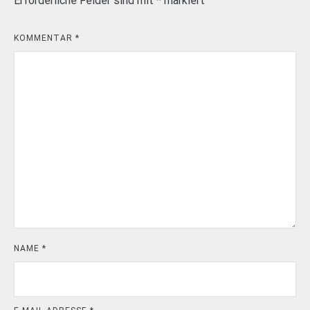
Erforderliche Felder sind mit
*
markiert
KOMMENTAR
*
NAME
*