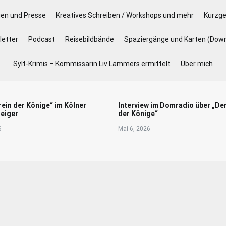
gen und Presse
Kreatives Schreiben / Workshops und mehr
Kurzge
etter
Podcast
Reisebildbände
Spaziergänge und Karten (Dow
Sylt-Krimis – Kommissarin Liv Lammers ermittelt
Über mich
rein der Könige“ im Kölner
Interview im Domradio über „De
eiger
der Könige“
6
Mai 6, 2026