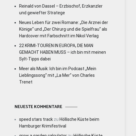
Reinald von Dassel – Erzbischof, Erzkanzler
und gewiefter Stratege
Neues Leben für zwei Romane: „Die Arznei der
Könige“ und „Der Chirurg und die Spielfrau“ als
Hardcover mit Farbschnitt im Nikol Verlag
22 KRIMI-TOUREN IN EUROPA, DIE MAN
GEMACHT HABEN MUSS – ich bin mit meinen
Sylt-Tipps dabei
Meer als Musik: Ich bin im Podcast „Mein
Lieblingssong“ mit „La Mer“ von Charles
Trenet
NEUESTE KOMMENTARE
speed stars track
zu
Höllische Küste beim
Hamburger Krimifestival
grow a garden calculator
zu
Höllische Küste