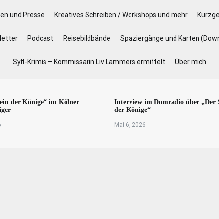
gen und Presse
Kreatives Schreiben / Workshops und mehr
Kurzge
etter
Podcast
Reisebildbände
Spaziergänge und Karten (Dow
Sylt-Krimis – Kommissarin Liv Lammers ermittelt
Über mich
ein der Könige“ im Kölner
Interview im Domradio über „Der 
iger
der Könige“
6
Mai 6, 2026