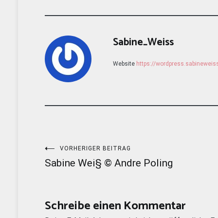
Sabine_Weiss
Website
https://wordpress.sabinewei
Beitragsnavigation
VORHERIGER BEITRAG
Sabine Wei§ © Andre Poling
Schreibe einen Kommentar