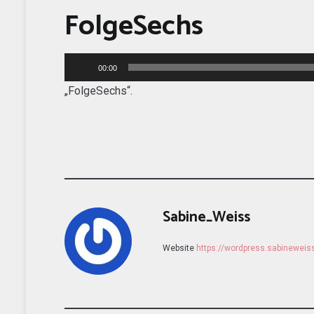
FolgeSechs
Audio-
00:00
Player
„FolgeSechs“.
Sabine_Weiss
Website
https://wordpress.sabinewei