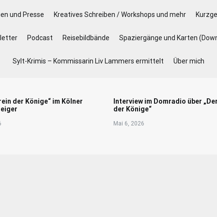
gen und Presse
Kreatives Schreiben / Workshops und mehr
Kurzge
etter
Podcast
Reisebildbände
Spaziergänge und Karten (Dow
Sylt-Krimis – Kommissarin Liv Lammers ermittelt
Über mich
rein der Könige“ im Kölner
Interview im Domradio über „De
eiger
der Könige“
6
Mai 6, 2026