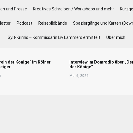
gen und Presse
Kreatives Schreiben / Workshops und mehr
Kurzge
etter
Podcast
Reisebildbände
Spaziergänge und Karten (Dow
Sylt-Krimis – Kommissarin Liv Lammers ermittelt
Über mich
rein der Könige“ im Kölner
Interview im Domradio über „De
eiger
der Könige“
6
Mai 6, 2026