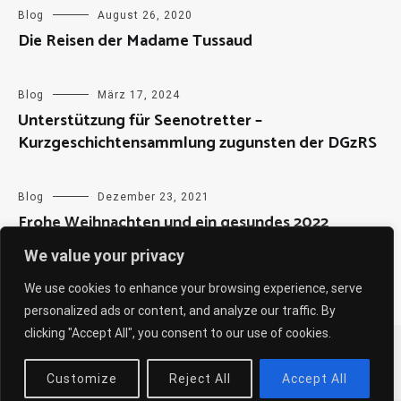
Blog
August 26, 2020
Die Reisen der Madame Tussaud
Blog
März 17, 2024
Unterstützung für Seenotretter –
Kurzgeschichtensammlung zugunsten der DGzRS
Blog
Dezember 23, 2021
Frohe Weihnachten und ein gesundes 2022
We value your privacy
We use cookies to enhance your browsing experience, serve
personalized ads or content, and analyze our traffic. By
clicking "Accept All", you consent to our use of cookies.
Copyright © 2026
Sabine Weiß
. All rights reserved. Theme:
Cenote
by ThemeGrill. Powered by
WordPress
.
Customize
Reject All
Accept All