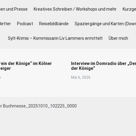
gen und Presse
Kreatives Schreiben / Workshops und mehr
Kurzge
etter
Podcast
Reisebildbände
Spaziergänge und Karten (Dow
Sylt-Krimis – Kommissarin Liv Lammers ermittelt
Über mich
rein der Könige“ im Kölner
Interview im Domradio über „De
eiger
der Könige“
6
Mai 6, 2026
ter Buchmesse_20251010_102225_0000