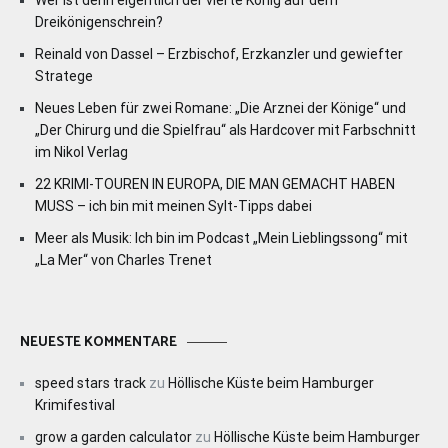
Wer ist denn eigentlich der vierte König auf dem
Dreikönigenschrein?
Reinald von Dassel – Erzbischof, Erzkanzler und gewiefter
Stratege
Neues Leben für zwei Romane: „Die Arznei der Könige“ und
„Der Chirurg und die Spielfrau“ als Hardcover mit Farbschnitt
im Nikol Verlag
22 KRIMI-TOUREN IN EUROPA, DIE MAN GEMACHT HABEN
MUSS – ich bin mit meinen Sylt-Tipps dabei
Meer als Musik: Ich bin im Podcast „Mein Lieblingssong“ mit
„La Mer“ von Charles Trenet
NEUESTE KOMMENTARE
speed stars track
zu
Höllische Küste beim Hamburger
Krimifestival
grow a garden calculator
zu
Höllische Küste beim Hamburger