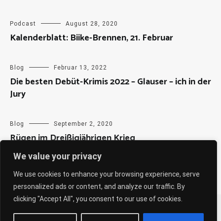
Podcast
August 28, 2020
Kalenderblatt: Biike-Brennen, 21. Februar
Blog
Februar 13, 2022
Die besten Debüt-Krimis 2022 – Glauser – ich in der
Jury
Blog
September 2, 2020
Rügen im Dreißigjährigen Krieg
We value your privacy
We use cookies to enhance your browsing experience, serve
personalized ads or content, and analyze our traffic. By
clicking "Accept All", you consent to our use of cookies.
Copyright © 2026
Sabine Weiß
. All rights reserved. Theme:
Cenote
by ThemeGrill. Powered by
WordPress
.