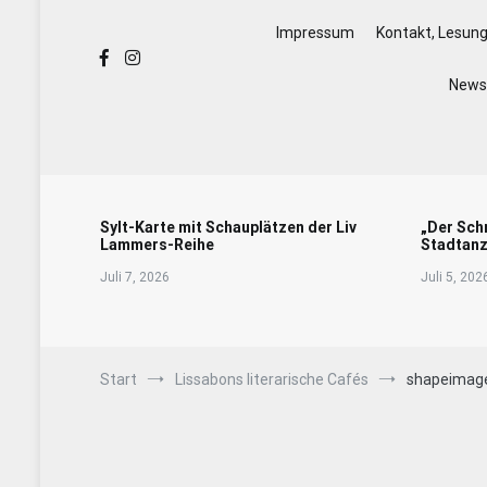
Impressum
Kontakt, Lesun
Newsl
Sylt-Karte mit Schauplätzen der Liv
„Der Sch
Lammers-Reihe
Stadtanz
Juli 7, 2026
Juli 5, 202
Start
Lissabons literarische Cafés
shapeimag