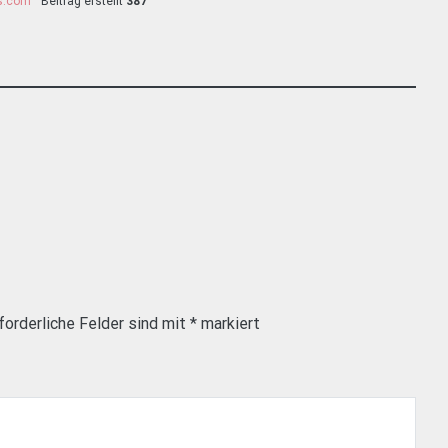
ss.com
Beitrag erstellt
387
forderliche Felder sind mit
*
markiert