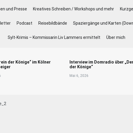
gen und Presse
Kreatives Schreiben / Workshops und mehr
Kurzge
etter
Podcast
Reisebildbände
Spaziergänge und Karten (Dow
Sylt-Krimis – Kommissarin Liv Lammers ermittelt
Über mich
rein der Könige“ im Kölner
Interview im Domradio über „De
eiger
der Könige“
6
Mai 6, 2026
e_2