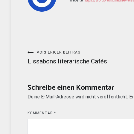
Website
https://wordpress.sabinewei
Beitragsnavigation
VORHERIGER BEITRAG
Lissabons literarische Cafés
Schreibe einen Kommentar
Deine E-Mail-Adresse wird nicht veröffentlicht.
Er
KOMMENTAR
*