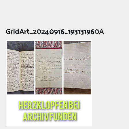
GridArt_20240916_193131960A