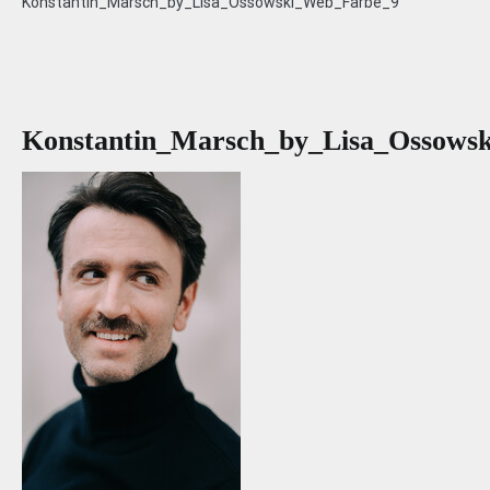
Konstantin_Marsch_by_Lisa_Ossowski_Web_Farbe_9
Konstantin_Marsch_by_Lisa_Ossows