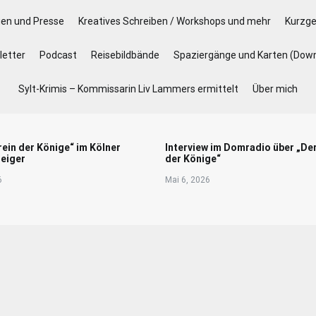
gen und Presse
Kreatives Schreiben / Workshops und mehr
Kurzge
etter
Podcast
Reisebildbände
Spaziergänge und Karten (Dow
Sylt-Krimis – Kommissarin Liv Lammers ermittelt
Über mich
rein der Könige“ im Kölner
Interview im Domradio über „De
eiger
der Könige“
6
Mai 6, 2026