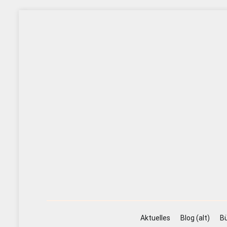
Zum
Inhalt
springen
Aktuelles
Blog (alt)
Bü