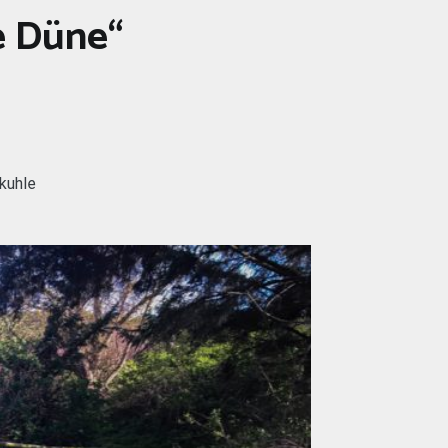
e Düne“
rkuhle