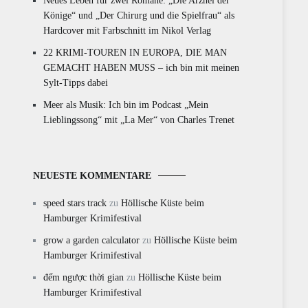
Neues Leben für zwei Romane: „Die Arznei der
Könige“ und „Der Chirurg und die Spielfrau“ als
Hardcover mit Farbschnitt im Nikol Verlag
22 KRIMI-TOUREN IN EUROPA, DIE MAN
GEMACHT HABEN MUSS – ich bin mit meinen
Sylt-Tipps dabei
Meer als Musik: Ich bin im Podcast „Mein
Lieblingssong“ mit „La Mer“ von Charles Trenet
NEUESTE KOMMENTARE
speed stars track
zu
Höllische Küste beim
Hamburger Krimifestival
grow a garden calculator
zu
Höllische Küste beim
Hamburger Krimifestival
đếm ngược thời gian
zu
Höllische Küste beim
Hamburger Krimifestival