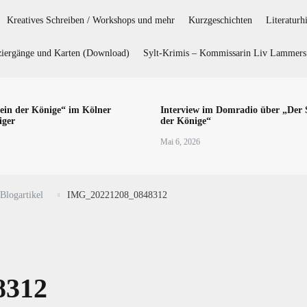
Kreatives Schreiben / Workshops und mehr
Kurzgeschichten
Literaturh
iergänge und Karten (Download)
Sylt-Krimis – Kommissarin Liv Lammers 
ein der Könige“ im Kölner
Interview im Domradio über „Der 
iger
der Könige“
Mai 6, 2026
Blogartikel
IMG_20221208_0848312
8312