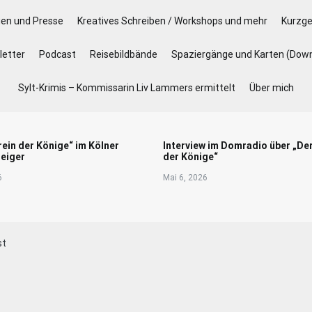
gen und Presse
Kreatives Schreiben / Workshops und mehr
Kurzge
etter
Podcast
Reisebildbände
Spaziergänge und Karten (Dow
Sylt-Krimis – Kommissarin Liv Lammers ermittelt
Über mich
rein der Könige“ im Kölner
Interview im Domradio über „De
eiger
der Könige“
6
Mai 6, 2026
st