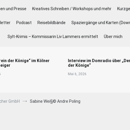
gen und Presse
Kreatives Schreiben / Workshops und mehr
Kurzge
etter
Podcast
Reisebildbände
Spaziergänge und Karten (Dow
Sylt-Krimis – Kommissarin Liv Lammers ermittelt
Über mich
rein der Könige“ im Kölner
Interview im Domradio über „De
eiger
der Könige“
6
Mai 6, 2026
ucher GmbH
Sabine Wei§© Andre Poling