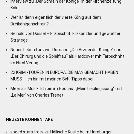
Interview zu „Der Schrein der Könige“ in der Kirchenzeitung
Köln
Wer ist denn eigentlich der vierte König auf dem
Dreikönigenschrein?
Reinald von Dassel – Erzbischof, Erzkanzler und gewiefter
Stratege
Neues Leben für zwei Romane: „Die Arznei der Könige“ und
„Der Chirurg und die Spielfrau“ als Hardcover mit Farbschnitt
im Nikol Verlag
22 KRIMI-TOUREN IN EUROPA, DIE MAN GEMACHT HABEN
MUSS – ich bin mit meinen Sylt-Tipps dabei
Meer als Musik: Ich bin im Podcast „Mein Lieblingssong“ mit
„La Mer“ von Charles Trenet
NEUESTE KOMMENTARE
speed stars track
zu
Höllische Küste beim Hamburger