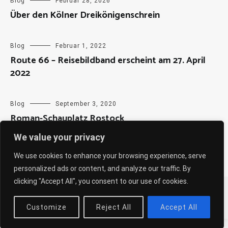
Blog
Februar 28, 2026
Über den Kölner Dreikönigenschrein
Blog
Februar 1, 2022
Route 66 – Reisebildband erscheint am 27. April
2022
Blog
September 3, 2020
Roman-Schauplatz Rostock
We value your privacy
We use cookies to enhance your browsing experience, serve
personalized ads or content, and analyze our traffic. By
clicking "Accept All", you consent to our use of cookies.
Copyright © 2026
Sabine Weiß
. All rights reserved. Theme:
Cenote
by ThemeGrill. Powered by
WordPress
.
Customize
Reject All
Accept All