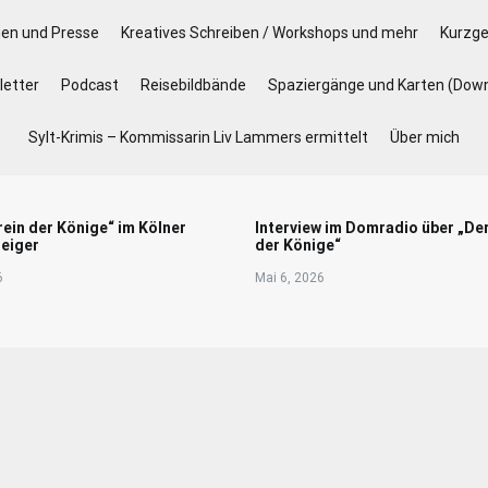
gen und Presse
Kreatives Schreiben / Workshops und mehr
Kurzge
etter
Podcast
Reisebildbände
Spaziergänge und Karten (Dow
Sylt-Krimis – Kommissarin Liv Lammers ermittelt
Über mich
rein der Könige“ im Kölner
Interview im Domradio über „De
eiger
der Könige“
6
Mai 6, 2026