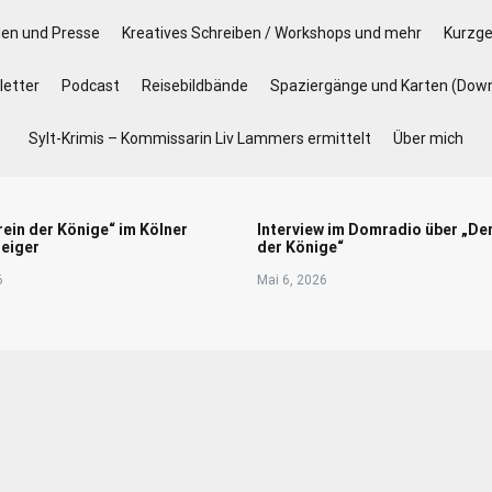
gen und Presse
Kreatives Schreiben / Workshops und mehr
Kurzge
etter
Podcast
Reisebildbände
Spaziergänge und Karten (Dow
Sylt-Krimis – Kommissarin Liv Lammers ermittelt
Über mich
rein der Könige“ im Kölner
Interview im Domradio über „De
eiger
der Könige“
6
Mai 6, 2026