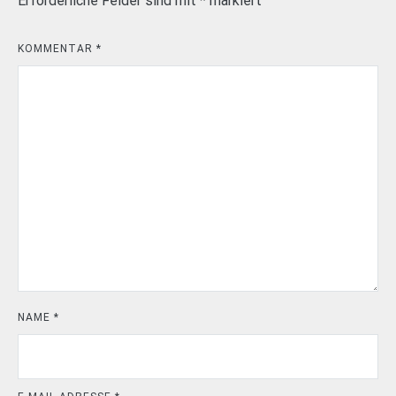
Erforderliche Felder sind mit
*
markiert
KOMMENTAR
*
NAME
*