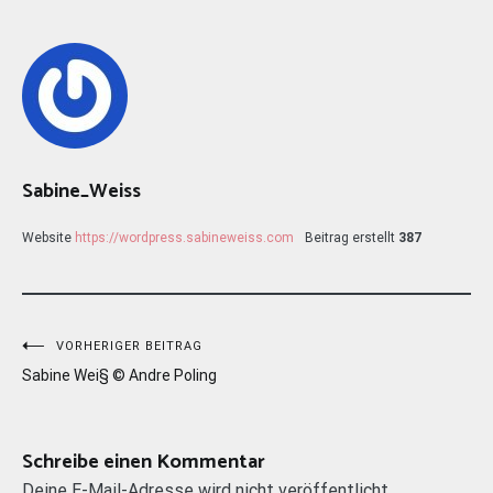
Sabine_Weiss
Website
https://wordpress.sabineweiss.com
Beitrag erstellt
387
Beitragsnavigation
VORHERIGER BEITRAG
Sabine Wei§ © Andre Poling
Schreibe einen Kommentar
Deine E-Mail-Adresse wird nicht veröffentlicht.