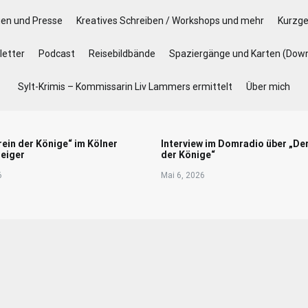
gen und Presse
Kreatives Schreiben / Workshops und mehr
Kurzge
etter
Podcast
Reisebildbände
Spaziergänge und Karten (Dow
Sylt-Krimis – Kommissarin Liv Lammers ermittelt
Über mich
rein der Könige“ im Kölner
Interview im Domradio über „De
eiger
der Könige“
6
Mai 6, 2026