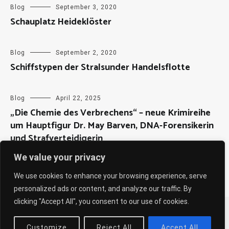
Blog
September 3, 2020
Schauplatz Heideklöster
Blog
September 2, 2020
Schiffstypen der Stralsunder Handelsflotte
Blog
April 22, 2025
„Die Chemie des Verbrechens“ – neue Krimireihe
um Hauptfigur Dr. May Barven, DNA-Forensikerin
und Strafverteidigerin
We value your privacy
We use cookies to enhance your browsing experience, serve
personalized ads or content, and analyze our traffic. By
clicking "Accept All", you consent to our use of cookies.
Copyright © 2026
Sabine Weiß
. All rights reserved. Theme:
Cenote
by ThemeGrill. Powered by
WordPress
.
Customize
Reject All
Accept All