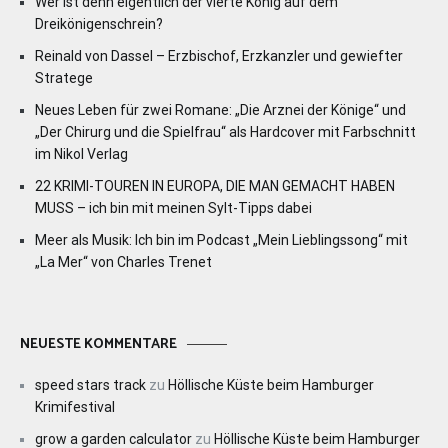
Wer ist denn eigentlich der vierte König auf dem
Dreikönigenschrein?
Reinald von Dassel – Erzbischof, Erzkanzler und gewiefter
Stratege
Neues Leben für zwei Romane: „Die Arznei der Könige“ und
„Der Chirurg und die Spielfrau“ als Hardcover mit Farbschnitt
im Nikol Verlag
22 KRIMI-TOUREN IN EUROPA, DIE MAN GEMACHT HABEN
MUSS – ich bin mit meinen Sylt-Tipps dabei
Meer als Musik: Ich bin im Podcast „Mein Lieblingssong“ mit
„La Mer“ von Charles Trenet
NEUESTE KOMMENTARE
speed stars track
zu
Höllische Küste beim Hamburger
Krimifestival
grow a garden calculator
zu
Höllische Küste beim Hamburger