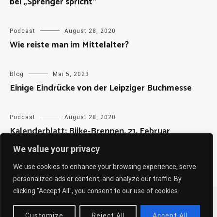
bei „Sprenger spricht“
Podcast
August 28, 2020
Wie reiste man im Mittelalter?
Blog
Mai 5, 2023
Einige Eindrücke von der Leipziger Buchmesse
Podcast
August 28, 2020
Kalenderblatt: Biike-Brennen, 21. Februar
We value your privacy
We use cookies to enhance your browsing experience, serve
personalized ads or content, and analyze our traffic. By
clicking "Accept All", you consent to our use of cookies.
Copyright © 2026
Sabine Weiß
. All rights reserved. Theme:
Cenote
by ThemeGrill. Powered by
WordPress
.
Customize
Reject All
Accept All