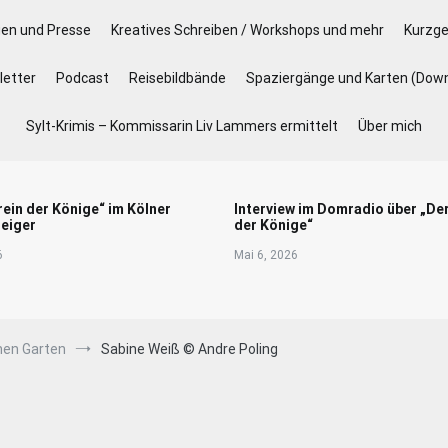
gen und Presse
Kreatives Schreiben / Workshops und mehr
Kurzge
etter
Podcast
Reisebildbände
Spaziergänge und Karten (Dow
Sylt-Krimis – Kommissarin Liv Lammers ermittelt
Über mich
rein der Könige“ im Kölner
Interview im Domradio über „De
eiger
der Könige“
6
Mai 6, 2026
enen Garten
Sabine Weiß © Andre Poling