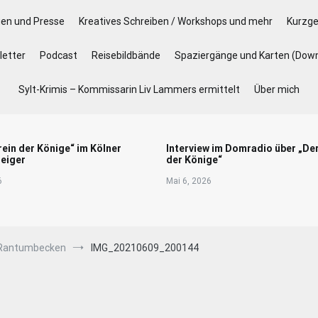
gen und Presse
Kreatives Schreiben / Workshops und mehr
Kurzge
etter
Podcast
Reisebildbände
Spaziergänge und Karten (Dow
Sylt-Krimis – Kommissarin Liv Lammers ermittelt
Über mich
rein der Könige“ im Kölner
Interview im Domradio über „De
eiger
der Könige“
6
Mai 6, 2026
s Rantumbecken
IMG_20210609_200144