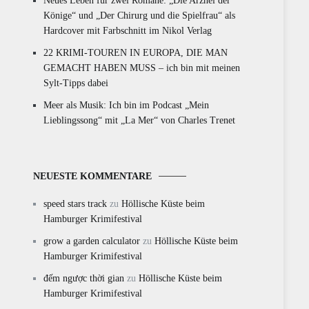
Neues Leben für zwei Romane: „Die Arznei der
Könige“ und „Der Chirurg und die Spielfrau“ als
Hardcover mit Farbschnitt im Nikol Verlag
22 KRIMI-TOUREN IN EUROPA, DIE MAN
GEMACHT HABEN MUSS – ich bin mit meinen
Sylt-Tipps dabei
Meer als Musik: Ich bin im Podcast „Mein
Lieblingssong“ mit „La Mer“ von Charles Trenet
NEUESTE KOMMENTARE
speed stars track
zu
Höllische Küste beim
Hamburger Krimifestival
grow a garden calculator
zu
Höllische Küste beim
Hamburger Krimifestival
đếm ngược thời gian
zu
Höllische Küste beim
Hamburger Krimifestival