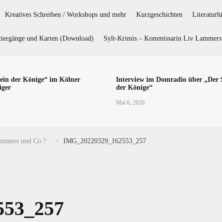
Kreatives Schreiben / Workshops und mehr
Kurzgeschichten
Literaturh
iergänge und Karten (Download)
Sylt-Krimis – Kommissarin Liv Lammers 
ein der Könige“ im Kölner
Interview im Domradio über „Der 
iger
der Könige“
Mai 6, 2026
Lammers und Co.?
IMG_20220329_162553_257
553_257