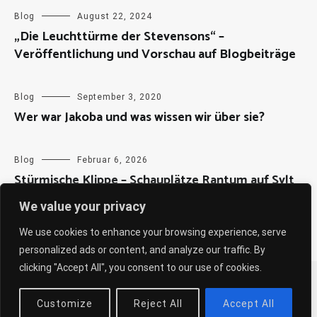
Blog
August 22, 2024
„Die Leuchttürme der Stevensons“ –
Veröffentlichung und Vorschau auf Blogbeiträge
Blog
September 3, 2020
Wer war Jakoba und was wissen wir über sie?
Blog
Februar 6, 2026
Stürmische Klippe – Schauplätze Rantum auf Sylt
We value your privacy
We use cookies to enhance your browsing experience, serve
personalized ads or content, and analyze our traffic. By
clicking "Accept All", you consent to our use of cookies.
Copyright © 2026
Sabine Weiß
. All rights reserved. Theme:
Cenote
by ThemeGrill. Powered by
WordPress
.
Customize
Reject All
Accept All