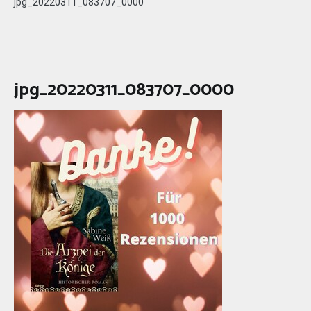
jpg_20220311_083707_0000
jpg_20220311_083707_0000