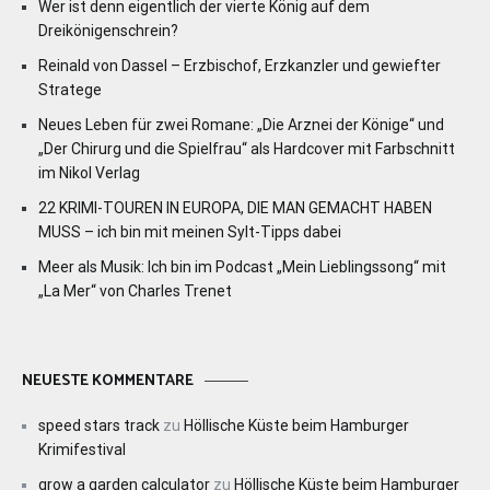
Wer ist denn eigentlich der vierte König auf dem
Dreikönigenschrein?
Reinald von Dassel – Erzbischof, Erzkanzler und gewiefter
Stratege
Neues Leben für zwei Romane: „Die Arznei der Könige“ und
„Der Chirurg und die Spielfrau“ als Hardcover mit Farbschnitt
im Nikol Verlag
22 KRIMI-TOUREN IN EUROPA, DIE MAN GEMACHT HABEN
MUSS – ich bin mit meinen Sylt-Tipps dabei
Meer als Musik: Ich bin im Podcast „Mein Lieblingssong“ mit
„La Mer“ von Charles Trenet
NEUESTE KOMMENTARE
speed stars track
zu
Höllische Küste beim Hamburger
Krimifestival
grow a garden calculator
zu
Höllische Küste beim Hamburger