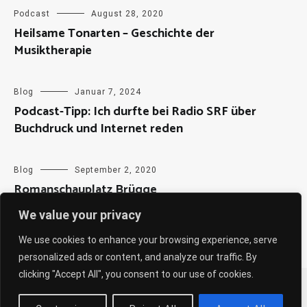
Podcast
August 28, 2020
Heilsame Tonarten – Geschichte der
Musiktherapie
Blog
Januar 7, 2024
Podcast-Tipp: Ich durfte bei Radio SRF über
Buchdruck und Internet reden
Blog
September 2, 2020
Romanschauplatz Brügge
We value your privacy
We use cookies to enhance your browsing experience, serve
personalized ads or content, and analyze our traffic. By
clicking "Accept All", you consent to our use of cookies.
Copyright © 2026
Sabine Weiß
. All rights reserved. Theme:
Cenote
by ThemeGrill. Powered by
WordPress
.