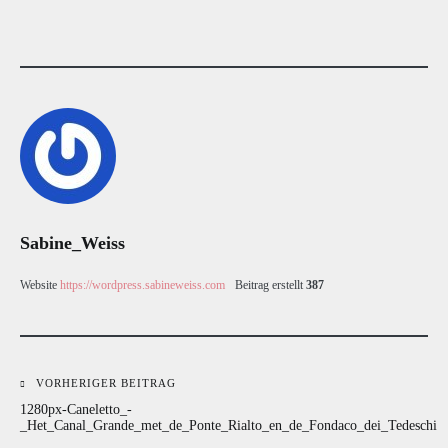
Sabine_Weiss
Website
https://wordpress.sabineweiss.com
Beitrag erstellt
387
VORHERIGER BEITRAG
Beitragsnavigation
1280px-Caneletto_-
_Het_Canal_Grande_met_de_Ponte_Rialto_en_de_Fondaco_dei_Tedeschi