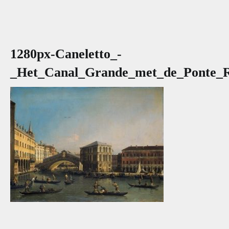
1280px-Caneletto_-
_Het_Canal_Grande_met_de_Ponte_Ri