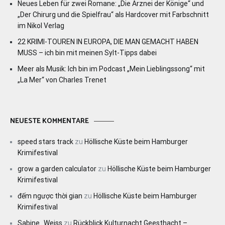
Neues Leben für zwei Romane: „Die Arznei der Könige“ und
„Der Chirurg und die Spielfrau“ als Hardcover mit Farbschnitt
im Nikol Verlag
22 KRIMI-TOUREN IN EUROPA, DIE MAN GEMACHT HABEN
MUSS – ich bin mit meinen Sylt-Tipps dabei
Meer als Musik: Ich bin im Podcast „Mein Lieblingssong“ mit
„La Mer“ von Charles Trenet
NEUESTE KOMMENTARE
speed stars track
zu
Höllische Küste beim Hamburger
Krimifestival
grow a garden calculator
zu
Höllische Küste beim Hamburger
Krimifestival
đếm ngược thời gian
zu
Höllische Küste beim Hamburger
Krimifestival
Sabine_Weiss
zu
Rückblick Kulturnacht Geesthacht –