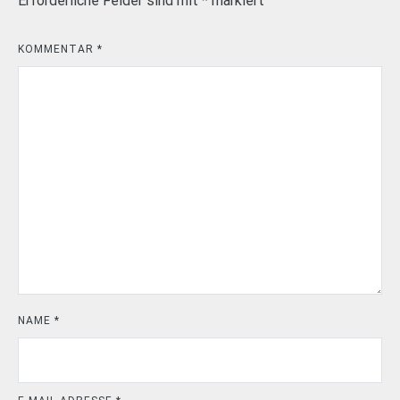
Erforderliche Felder sind mit
*
markiert
KOMMENTAR
*
NAME
*