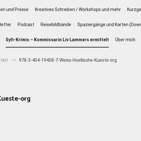
gen und Presse
Kreatives Schreiben / Workshops und mehr
Kurzge
etter
Podcast
Reisebildbände
Spaziergänge und Karten (Dow
Sylt-Krimis – Kommissarin Liv Lammers ermittelt
Über mich
telt
978-3-404-19408-7-Weiss-Hoellische-Kueste-org
Kueste-org