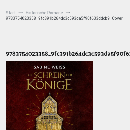
Start
Historische Romane
9783754023358_9fc391b264dc3c593da5f90f633ddcb9_Cover
9783754023358_9fc391b264dc3c593da5f90f6