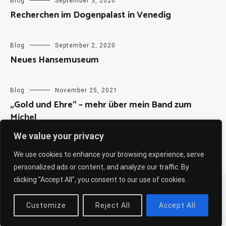
Blog
September 3, 2020
Recherchen im Dogenpalast in Venedig
Blog
September 2, 2020
Neues Hansemuseum
Blog
November 25, 2021
„Gold und Ehre“ – mehr über mein Band zum
Michel
We value your privacy
We use cookies to enhance your browsing experience, serve
personalized ads or content, and analyze our traffic. By
clicking "Accept All", you consent to our use of cookies.
Copyright © 2026
Sabine Weiß
. All rights reserved. Theme:
Cenote
by ThemeGrill. Powered by
WordPress
.
Customize
Reject All
Accept All