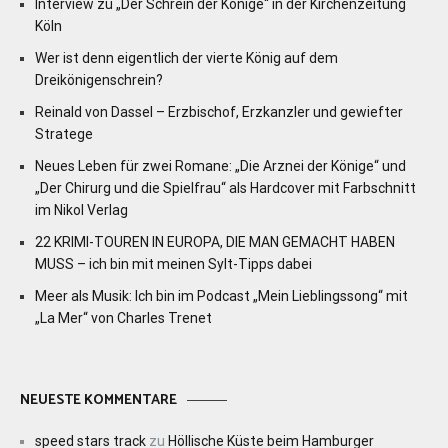
Interview zu „Der Schrein der Könige“ in der Kirchenzeitung
Köln
Wer ist denn eigentlich der vierte König auf dem
Dreikönigenschrein?
Reinald von Dassel – Erzbischof, Erzkanzler und gewiefter
Stratege
Neues Leben für zwei Romane: „Die Arznei der Könige“ und
„Der Chirurg und die Spielfrau“ als Hardcover mit Farbschnitt
im Nikol Verlag
22 KRIMI-TOUREN IN EUROPA, DIE MAN GEMACHT HABEN
MUSS – ich bin mit meinen Sylt-Tipps dabei
Meer als Musik: Ich bin im Podcast „Mein Lieblingssong“ mit
„La Mer“ von Charles Trenet
NEUESTE KOMMENTARE
speed stars track
zu
Höllische Küste beim Hamburger