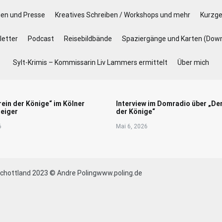
gen und Presse
Kreatives Schreiben / Workshops und mehr
Kurzge
etter
Podcast
Reisebildbände
Spaziergänge und Karten (Dow
Sylt-Krimis – Kommissarin Liv Lammers ermittelt
Über mich
rein der Könige“ im Kölner
Interview im Domradio über „De
eiger
der Könige“
6
Mai 6, 2026
chottland 2023 © Andre Polingwww.poling.de