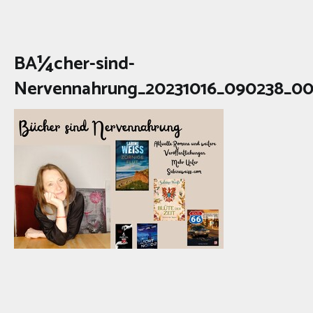
BA¼cher-sind-
Nervennahrung_20231016_090238_0