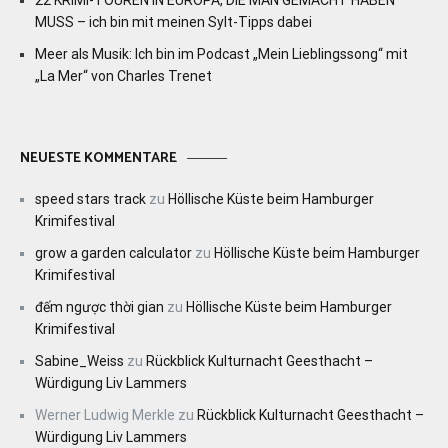
22 KRIMI-TOUREN IN EUROPA, DIE MAN GEMACHT HABEN
MUSS – ich bin mit meinen Sylt-Tipps dabei
Meer als Musik: Ich bin im Podcast „Mein Lieblingssong“ mit
„La Mer“ von Charles Trenet
NEUESTE KOMMENTARE
speed stars track
zu
Höllische Küste beim Hamburger
Krimifestival
grow a garden calculator
zu
Höllische Küste beim Hamburger
Krimifestival
đếm ngược thời gian
zu
Höllische Küste beim Hamburger
Krimifestival
Sabine_Weiss
zu
Rückblick Kulturnacht Geesthacht –
Würdigung Liv Lammers
Werner Ludwig Merkle
zu
Rückblick Kulturnacht Geesthacht –
Würdigung Liv Lammers