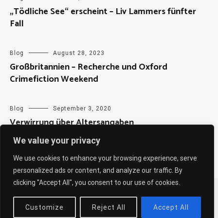
„Tödliche See“ erscheint – Liv Lammers fünfter
Fall
Blog
August 28, 2023
Großbritannien – Recherche und Oxford
Crimefiction Weekend
Blog
September 3, 2020
Verwirrung über Altersangaben
We value your privacy
We use cookies to enhance your browsing experience, serve
personalized ads or content, and analyze our traffic. By
clicking "Accept All", you consent to our use of cookies.
Copyright © 2026
Sabine Weiß
. All rights reserved. Theme:
Cenote
by ThemeGrill. Powered by
WordPress
.
Customize
Reject All
Accept All