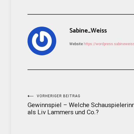
Sabine_Weiss
Website
https://wordpress.sabinewei
Beitragsnavigation
VORHERIGER BEITRAG
Gewinnspiel – Welche Schauspielerin
als Liv Lammers und Co.?