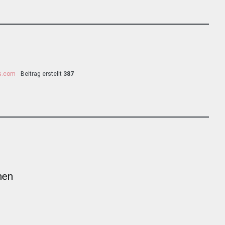
ss.com
Beitrag erstellt
387
nen