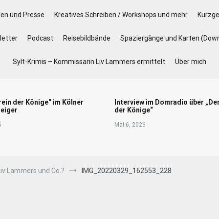
gen und Presse
Kreatives Schreiben / Workshops und mehr
Kurzge
etter
Podcast
Reisebildbände
Spaziergänge und Karten (Dow
Sylt-Krimis – Kommissarin Liv Lammers ermittelt
Über mich
rein der Könige“ im Kölner
Interview im Domradio über „De
eiger
der Könige“
6
Mai 6, 2026
Liv Lammers und Co.?
IMG_20220329_162553_228