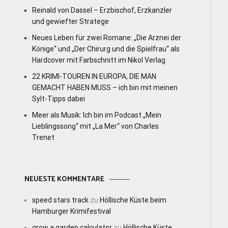
Reinald von Dassel – Erzbischof, Erzkanzler
und gewiefter Stratege
Neues Leben für zwei Romane: „Die Arznei der
Könige“ und „Der Chirurg und die Spielfrau“ als
Hardcover mit Farbschnitt im Nikol Verlag
22 KRIMI-TOUREN IN EUROPA, DIE MAN
GEMACHT HABEN MUSS – ich bin mit meinen
Sylt-Tipps dabei
Meer als Musik: Ich bin im Podcast „Mein
Lieblingssong“ mit „La Mer“ von Charles
Trenet
NEUESTE KOMMENTARE
speed stars track
zu
Höllische Küste beim
Hamburger Krimifestival
grow a garden calculator
zu
Höllische Küste