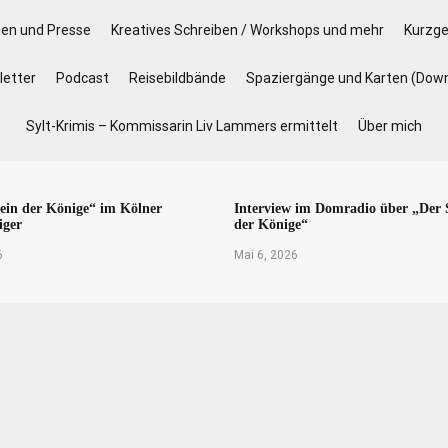
gen und Presse
Kreatives Schreiben / Workshops und mehr
Kurzge
etter
Podcast
Reisebildbände
Spaziergänge und Karten (Dow
Sylt-Krimis – Kommissarin Liv Lammers ermittelt
Über mich
ein der Könige“ im Kölner
Interview im Domradio über „Der 
iger
der Könige“
6
Mai 6, 2026