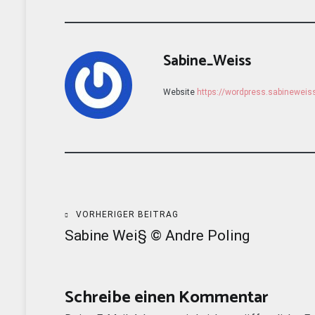
Sabine_Weiss
Website
https://wordpress.sabinewei
Beitragsnavigation
VORHERIGER BEITRAG
Sabine Wei§ © Andre Poling
Schreibe einen Kommentar