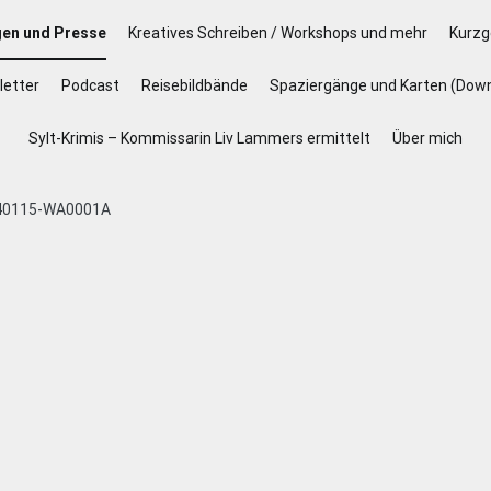
gen und Presse
Kreatives Schreiben / Workshops und mehr
Kurzg
etter
Podcast
Reisebildbände
Spaziergänge und Karten (Dow
Sylt-Krimis – Kommissarin Liv Lammers ermittelt
Über mich
40115-WA0001A