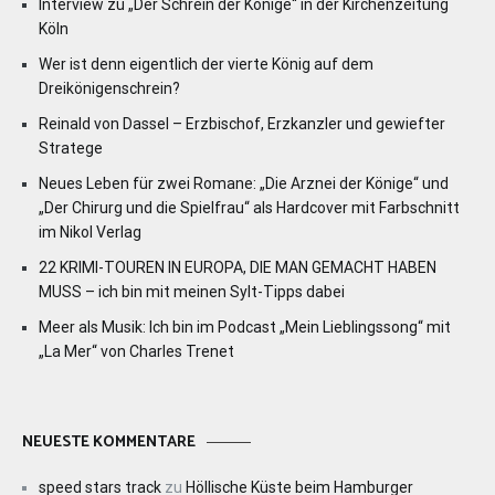
Interview zu „Der Schrein der Könige“ in der Kirchenzeitung
Köln
Wer ist denn eigentlich der vierte König auf dem
Dreikönigenschrein?
Reinald von Dassel – Erzbischof, Erzkanzler und gewiefter
Stratege
Neues Leben für zwei Romane: „Die Arznei der Könige“ und
„Der Chirurg und die Spielfrau“ als Hardcover mit Farbschnitt
im Nikol Verlag
22 KRIMI-TOUREN IN EUROPA, DIE MAN GEMACHT HABEN
MUSS – ich bin mit meinen Sylt-Tipps dabei
Meer als Musik: Ich bin im Podcast „Mein Lieblingssong“ mit
„La Mer“ von Charles Trenet
NEUESTE KOMMENTARE
speed stars track
zu
Höllische Küste beim Hamburger